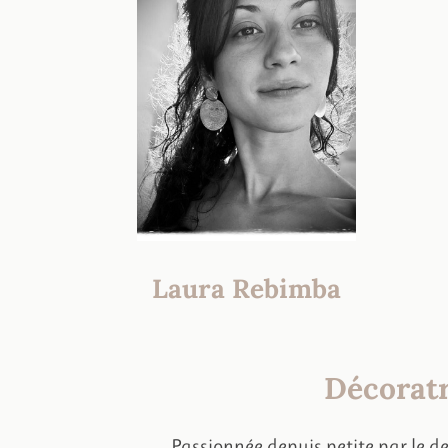
Laura Rebimba
Décoratr
Passionnée depuis petite par le des