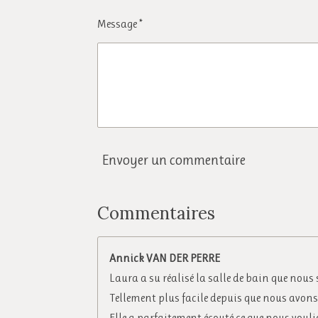
.
n
0
Message *
9
6
7
7
4
1
Envoyer un commentaire
9
3
5
Commentaires
4
8
Annick VAN DER PERRE
4
Laura a su réalisé la salle de bain que nous 
é
Tellement plus facile depuis que nous avons
t
Elle a parfaitement écouté ce que nous voul