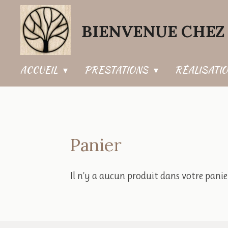
Passer
BIENVENUE CHEZ 
au
contenu
principal
ACCUEIL
PRESTATIONS
RÉALISATI
Panier
Il n'y a aucun produit dans votre panie