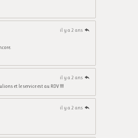
il y a 2 ans
ncore.
il y a 2 ans
ons et le service est au RDV !!!!
il y a 2 ans