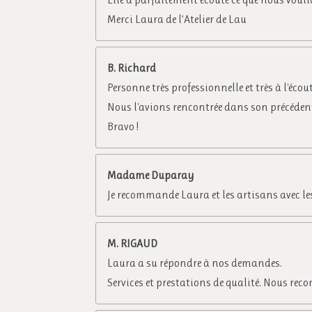
o
Merci Laura de l’Atelier de Lau
i
l
e
B. Richard
s
Personne très professionnelle et très à l'écou
Nous l'avions rencontrée dans son précédent m
Bravo !
Madame Duparay
Je recommande Laura et les artisans avec lesqu
M. RIGAUD
Laura a su répondre à nos demandes.
Services et prestations de qualité. Nous rec