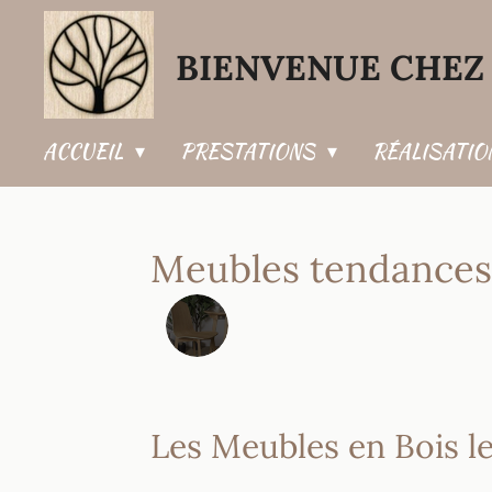
Passer
BIENVENUE CHEZ 
au
contenu
principal
ACCUEIL
PRESTATIONS
RÉALISATI
Meubles tendances
Les Meubles en Bois le