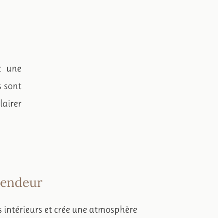
t une
s sont
lairer
plendeur
s intérieurs et crée une atmosphère