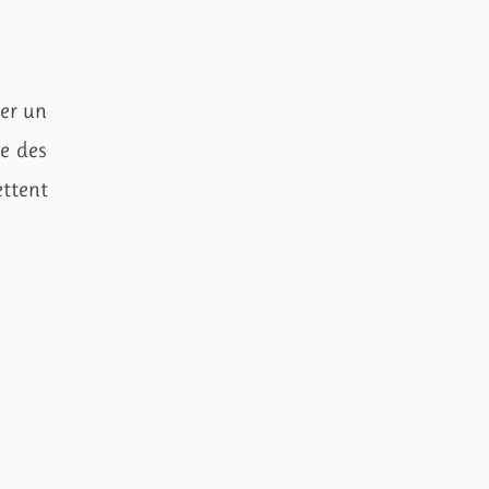
der un
me des
ettent