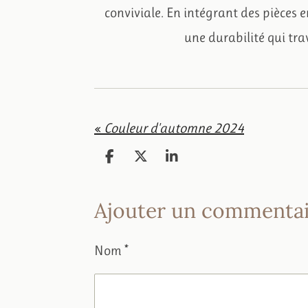
conviviale. En intégrant des pièces 
une durabilité qui trav
«
Couleur d'automne 2024
P
P
P
a
a
a
r
r
r
Ajouter un commentai
t
t
t
a
a
a
g
g
g
e
e
e
Nom *
r
r
r