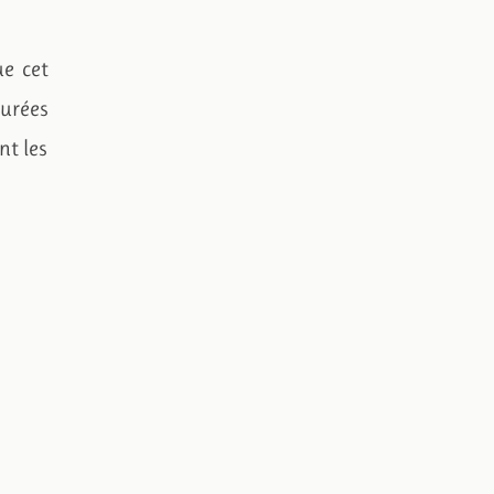
ue cet
purées
nt les