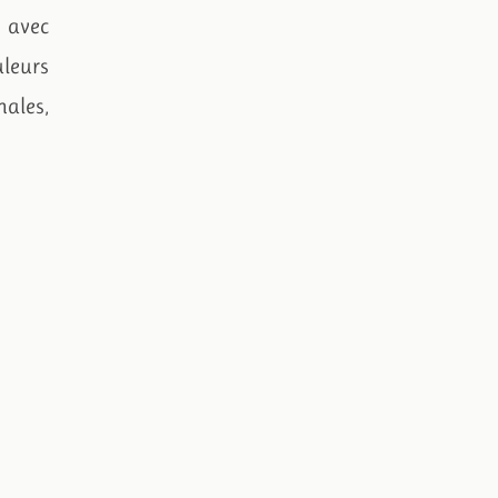
s avec
leurs
nales,